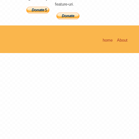
feature-uri.
home
About