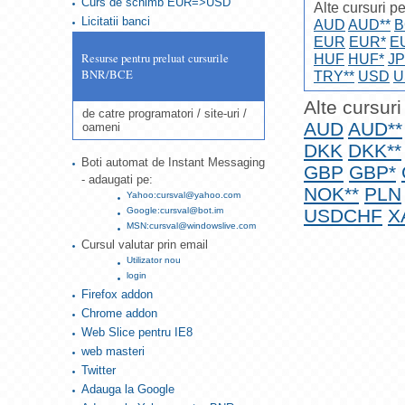
Curs de schimb EUR=>USD
Alte cursuri pe
Licitatii banci
AUD
AUD**
B
EUR
EUR*
E
Resurse pentru preluat cursurile
HUF
HUF*
J
BNR/BCE
TRY**
USD
U
Alte cursuri
de catre programatori / site-uri /
AUD
AUD**
oameni
DKK
DKK**
Boti automat de Instant Messaging
GBP
GBP*
- adaugati pe:
NOK**
PLN
Yahoo:cursval@yahoo.com
Google:cursval@bot.im
USDCHF
X
MSN:cursval@windowslive.com
Cursul valutar prin email
Utilizator nou
login
Firefox addon
Chrome addon
Web Slice pentru IE8
web masteri
Twitter
Adauga la Google