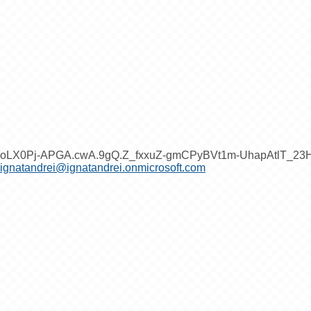
oLX0Pj-APGA.cwA.9gQ.Z_fxxuZ-gmCPyBVt1m-UhapAtlT_2
ignatandrei@ignatandrei.onmicrosoft.com