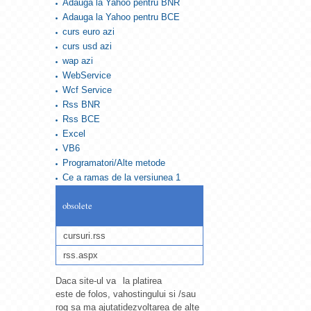
Adauga la Yahoo pentru BNR
Adauga la Yahoo pentru BCE
curs euro azi
curs usd azi
wap azi
WebService
Wcf Service
Rss BNR
Rss BCE
Excel
VB6
Programatori/Alte metode
Ce a ramas de la versiunea 1
obsolete
cursuri.rss
rss.aspx
Daca site-ul va
la platirea
este de folos, va
hostingului si /sau
rog sa ma ajutati
dezvoltarea de alte