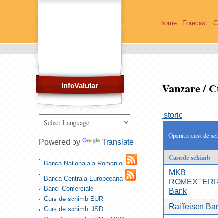
home
Forecast
C
Vanzare / 
InfoValutar
Istoric
Operatii casa de sc
Powered by
Translate
Casa de schimb
Banca Nationala a Romaniei
MKB
Banca Centrala Europeeana
ROMEXTER
Banci Comerciale
Bank
Curs de schimb EUR
Raiffeisen Ba
Curs de schimb USD