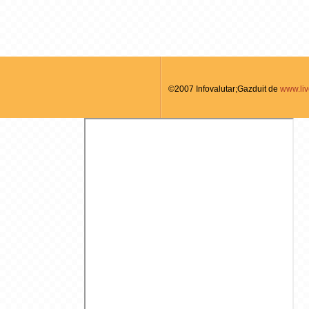
©2007 Infovalutar;Gazduit de
www.liv