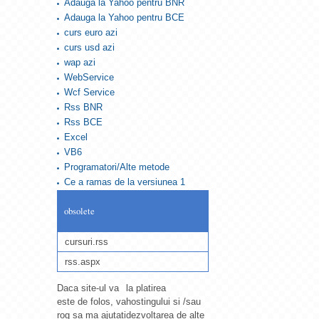
Adauga la Yahoo pentru BNR
Adauga la Yahoo pentru BCE
curs euro azi
curs usd azi
wap azi
WebService
Wcf Service
Rss BNR
Rss BCE
Excel
VB6
Programatori/Alte metode
Ce a ramas de la versiunea 1
obsolete
cursuri.rss
rss.aspx
Daca site-ul va
la platirea
este de folos, va
hostingului si /sau
rog sa ma ajutati
dezvoltarea de alte