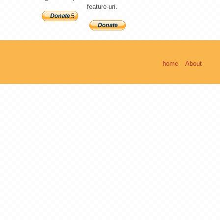
feature-uri.
home
About