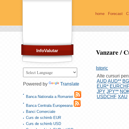
home
Forecast
C
Vanzare / 
InfoValutar
Istoric
Alte cursuri pen
AUD
AUD**
B
Powered by
Translate
EUR*
EURCH
JPY
JPY**
NO
USDCHF
XAU
Banca Nationala a Romaniei
Banca Centrala Europeeana
Banci Comerciale
Curs de schimb EUR
Curs de schimb USD