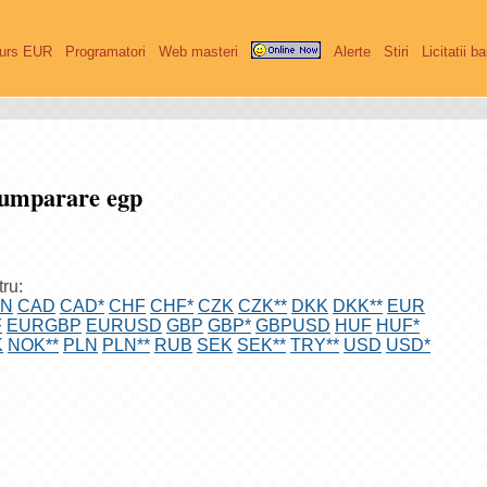
urs EUR
Programatori
Web masteri
Alerte
Stiri
Licitatii b
Cumparare egp
tru:
GN
CAD
CAD*
CHF
CHF*
CZK
CZK**
DKK
DKK**
EUR
F
EURGBP
EURUSD
GBP
GBP*
GBPUSD
HUF
HUF*
K
NOK**
PLN
PLN**
RUB
SEK
SEK**
TRY**
USD
USD*