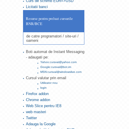
Curs de schimb EUR=>USD
Licitatii banci
Resurse pentru preluat cursurile
BNR/BCE
de catre programatori / site-uri /
oameni
Boti automat de Instant Messaging
- adaugati pe:
Yahoo:cursval@yahoo.com
Google:cursval@bot.im
MSN:cursval@windowslive.com
Cursul valutar prin email
Utilizator nou
login
Firefox addon
Chrome addon
Web Slice pentru IE8
web masteri
Twitter
Adauga la Google